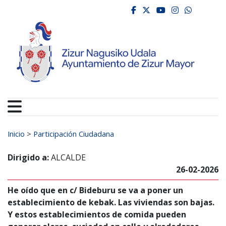
Ayuntamiento de Zizur
Ir al contenido
facebook
twitter
youtube
instagr
whats
Buscar:
Inicio
>
Participación Ciudadana
Dirigido a:
ALCALDE
26-02-2026
He oído que en c/ Bideburu se va a poner un
establecimiento de kebak. Las viviendas son bajas.
Y estos establecimientos de comida pueden