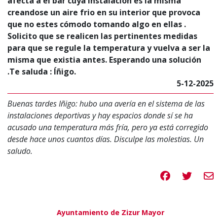
afecta a el bar cuya instalación es la misma
creandose un aire frio en su interior que provoca
que no estes cómodo tomando algo en ellas .
Solicito que se realicen las pertinentes medidas
para que se regule la temperatura y vuelva a ser la
misma que existia antes. Esperando una solución
.Te saluda : Íñigo.
5-12-2025
Buenas tardes Iñigo: hubo una avería en el sistema de las
instalaciones deportivas y hay espacios donde sí se ha
acusado una temperatura más fría, pero ya está corregido
desde hace unos cuantos días. Disculpe las molestias. Un
saludo.
Compartir en 
Compartir
Compa
Ayuntamiento de Zizur Mayor