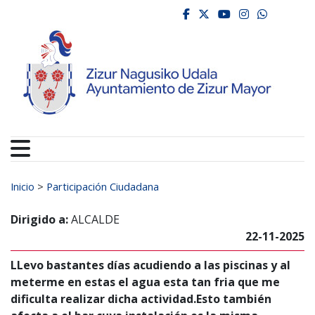
Ayuntamiento de Zizur
Ir al contenido
facebook
twitter
youtube
instagr
whats
Buscar:
Inicio
>
Participación Ciudadana
Dirigido a:
ALCALDE
22-11-2025
LLevo bastantes días acudiendo a las piscinas y al
meterme en estas el agua esta tan fria que me
dificulta realizar dicha actividad.Esto también