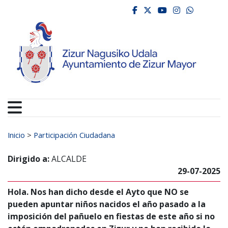
Ayuntamiento de Zizur
Ir al contenido
facebook
twitter
youtube
instagr
whats
Buscar:
Inicio
>
Participación Ciudadana
Dirigido a:
ALCALDE
29-07-2025
Hola. Nos han dicho desde el Ayto que NO se
pueden apuntar niños nacidos el año pasado a la
imposición del pañuelo en fiestas de este año si no