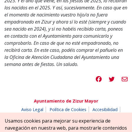
2023. Y el año que viene, en las fiestas de 2025, lo recibirán
los nacidos en el 2025. Y así, sucesivamente. En caso que en
el momento de nacimiento vuestro hijo/a no fuera
empadronado en Zizur y ahora sí lo esté (siempre y cuando
sea nacido en 2024), y si no habéis recibido carta, poneos
en contacto con el Ayuntamiento para comunicarlo y
comprobarlo. En caso de que no esté empadronado, no
recibirá carta. En este caso, podéis comprar el pañuelo en
la Oficina de Atención Ciudadana del Ayuntamiento una
semana antes de fiestas. Un saludo.
Compartir en 
Compartir
Compa
Ayuntamiento de Zizur Mayor
Aviso Legal
Política de Cookies
Accesibilidad
Aviso de privacidad
Buzón de denuncias
Usamos cookies para mejorar su experiencia de
Parque Erreniega parkea, s/n | 31180 Zizur Mayor-Zizur
navegación en nuestra web, para mostrarle contenidos
Nagusia (NAVARRA-NAFARROA)