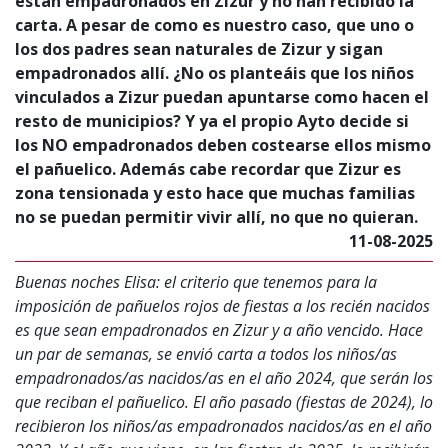
están empadronados en Zizur y no han recibido la
carta. A pesar de como es nuestro caso, que uno o
los dos padres sean naturales de Zizur y sigan
empadronados allí. ¿No os planteáis que los niños
vinculados a Zizur puedan apuntarse como hacen el
resto de municipios? Y ya el propio Ayto decide si
los NO empadronados deben costearse ellos mismo
el pañuelico. Además cabe recordar que Zizur es
zona tensionada y esto hace que muchas familias
no se puedan permitir vivir allí, no que no quieran.
11-08-2025
Buenas noches Elisa: el criterio que tenemos para la
imposición de pañuelos rojos de fiestas a los recién nacidos
es que sean empadronados en Zizur y a año vencido. Hace
un par de semanas, se envió carta a todos los niños/as
empadronados/as nacidos/as en el año 2024, que serán los
que reciban el pañuelico. El año pasado (fiestas de 2024), lo
recibieron los niños/as empadronados nacidos/as en el año