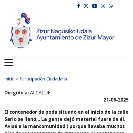
Ayuntamiento de Zizur
Ir al contenido
facebook
twitter
youtube
instagr
whats
Buscar:
Inicio
>
Participación Ciudadana
Dirigido a:
ALCALDE
21-06-2025
El contenedor de poda situado en el inicio de la calle
Sario se llenó… La gente dejó material fuera de él.
Avisé a la mancomunidad ( porque llevaba muchos