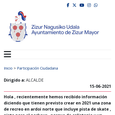
Ayuntamiento de Zizur
Ir al contenido
facebook
twitter
youtube
instagr
whats
Buscar:
Inicio
>
Participación Ciudadana
Dirigido a:
ALCALDE
15-06-2021
Hola , recientemente hemos recibido información
diciendo que tienen previsto crear en 2021 una zona
de recreo en ardoi norte que incluye pista de skate ,