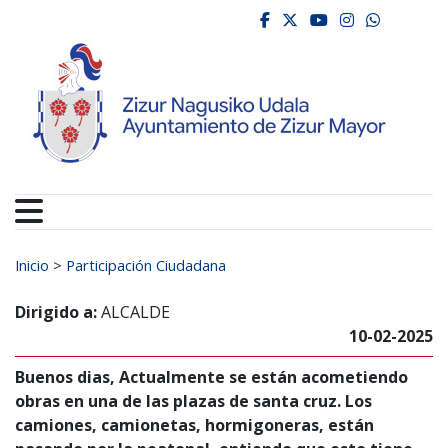
Ayuntamiento de Zizur
Ir al contenido
facebook
twitter
youtube
instagr
whats
Buscar:
Inicio
>
Participación Ciudadana
Dirigido a:
ALCALDE
10-02-2025
Buenos dias, Actualmente se están acometiendo
obras en una de las plazas de santa cruz. Los
camiones, camionetas, hormigoneras, están