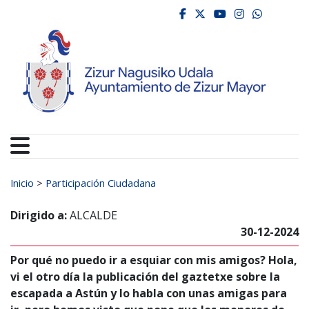
Ayuntamiento de Zizur
Ir al contenido
facebook
twitter
youtube
instagr
whats
Buscar:
Inicio
>
Participación Ciudadana
Dirigido a:
ALCALDE
30-12-2024
Por qué no puedo ir a esquiar con mis amigos? Hola,
vi el otro día la publicación del gaztetxe sobre la
escapada a Astún y lo habla con unas amigas para