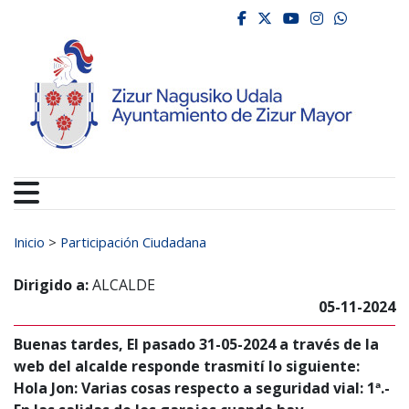
Ayuntamiento de Zizur
Ir al contenido
facebook
twitter
youtube
instagr
whats
Buscar:
Inicio
>
Participación Ciudadana
Dirigido a:
ALCALDE
05-11-2024
Buenas tardes, El pasado 31-05-2024 a través de la
web del alcalde responde trasmití lo siguiente:
Hola Jon: Varias cosas respecto a seguridad vial: 1ª.-