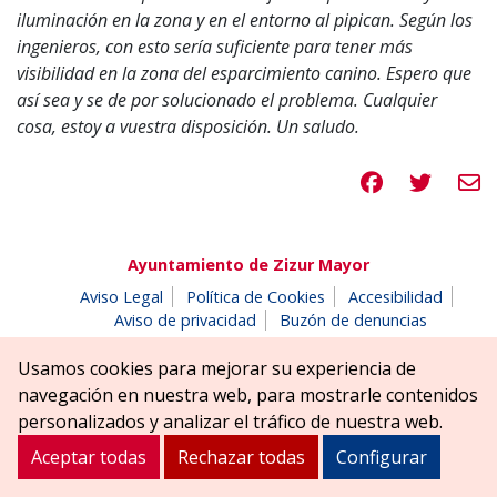
iluminación en la zona y en el entorno al pipican. Según los
ingenieros, con esto sería suficiente para tener más
visibilidad en la zona del esparcimiento canino. Espero que
así sea y se de por solucionado el problema. Cualquier
cosa, estoy a vuestra disposición. Un saludo.
Compartir en 
Compartir
Compa
Ayuntamiento de Zizur Mayor
Aviso Legal
Política de Cookies
Accesibilidad
Aviso de privacidad
Buzón de denuncias
Parque Erreniega parkea, s/n | 31180 Zizur Mayor-Zizur
Usamos cookies para mejorar su experiencia de
Nagusia (NAVARRA-NAFARROA)
navegación en nuestra web, para mostrarle contenidos
Tel. 948 181900
ayuntamiento@zizurmayor.es
personalizados y analizar el tráfico de nuestra web.
Aceptar todas
Rechazar todas
Configurar