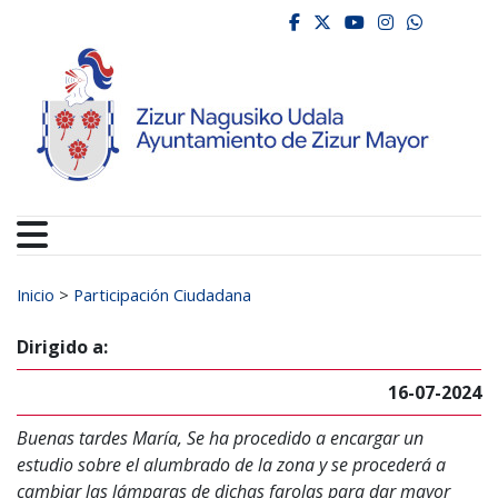
Ayuntamiento de Zizur
Ir al contenido
facebook
twitter
youtube
instagr
whats
Buscar:
Inicio
>
Participación Ciudadana
Dirigido a:
16-07-2024
Buenas tardes María, Se ha procedido a encargar un
estudio sobre el alumbrado de la zona y se procederá a
cambiar las lámparas de dichas farolas para dar mayor