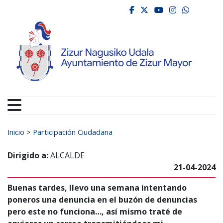
Ayuntamiento de Zizur
Ir al contenido
facebook
twitter
youtube
instagr
whats
Buscar:
Inicio
>
Participación Ciudadana
Dirigido a:
ALCALDE
21-04-2024
Buenas tardes, llevo una semana intentando
poneros una denuncia en el buzón de denuncias
pero este no funciona…, así mismo traté de