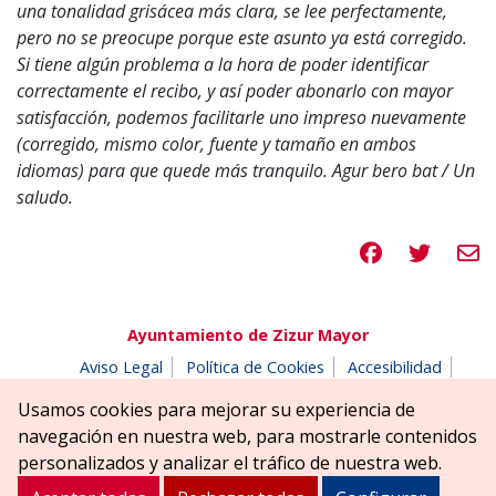
una tonalidad grisácea más clara, se lee perfectamente,
pero no se preocupe porque este asunto ya está corregido.
Si tiene algún problema a la hora de poder identificar
correctamente el recibo, y así poder abonarlo con mayor
satisfacción, podemos facilitarle uno impreso nuevamente
(corregido, mismo color, fuente y tamaño en ambos
idiomas) para que quede más tranquilo. Agur bero bat / Un
saludo.
Compartir en 
Compartir
Compa
Ayuntamiento de Zizur Mayor
Aviso Legal
Política de Cookies
Accesibilidad
Aviso de privacidad
Buzón de denuncias
Usamos cookies para mejorar su experiencia de
Parque Erreniega parkea, s/n | 31180 Zizur Mayor-Zizur
navegación en nuestra web, para mostrarle contenidos
Nagusia (NAVARRA-NAFARROA)
personalizados y analizar el tráfico de nuestra web.
Tel. 948 181900
ayuntamiento@zizurmayor.es