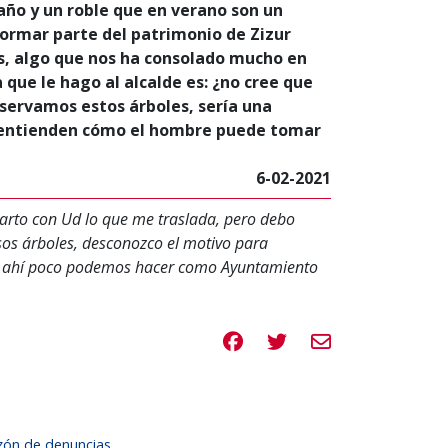
año y un roble que en verano son un
formar parte del patrimonio de Zizur
s, algo que nos ha consolado mucho en
que le hago al alcalde es: ¿no cree que
nservamos estos árboles, sería una
no entienden cómo el hombre puede tomar
6-02-2021
parto con Ud lo que me traslada, pero debo
sos árboles, desconozco el motivo para
o, ahí poco podemos hacer como Ayuntamiento
Compartir en Facebook
Compartir en Twitte
Compartir por e
zón de denuncias