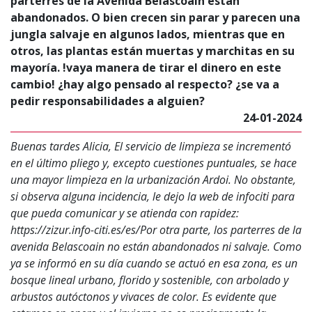
parterres de la Avenida Belascoain están
abandonados. O bien crecen sin parar y parecen una
jungla salvaje en algunos lados, mientras que en
otros, las plantas están muertas y marchitas en su
mayoría. !vaya manera de tirar el dinero en este
cambio! ¿hay algo pensado al respecto? ¿se va a
pedir responsabilidades a alguien?
24-01-2024
Buenas tardes Alicia, El servicio de limpieza se incrementó
en el último pliego y, excepto cuestiones puntuales, se hace
una mayor limpieza en la urbanización Ardoi. No obstante,
si observa alguna incidencia, le dejo la web de infociti para
que pueda comunicar y se atienda con rapidez:
https://zizur.info-citi.es/es/Por otra parte, los parterres de la
avenida Belascoain no están abandonados ni salvaje. Como
ya se informó en su día cuando se actuó en esa zona, es un
bosque lineal urbano, florido y sostenible, con arbolado y
arbustos autóctonos y vivaces de color. Es evidente que