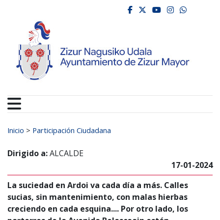
Ayuntamiento de Zizur
Ir al contenido
facebook
twitter
youtube
instagr
whats
Buscar:
Inicio
>
Participación Ciudadana
Dirigido a:
ALCALDE
17-01-2024
La suciedad en Ardoi va cada día a más. Calles
sucias, sin mantenimiento, con malas hierbas
creciendo en cada esquina.... Por otro lado, los