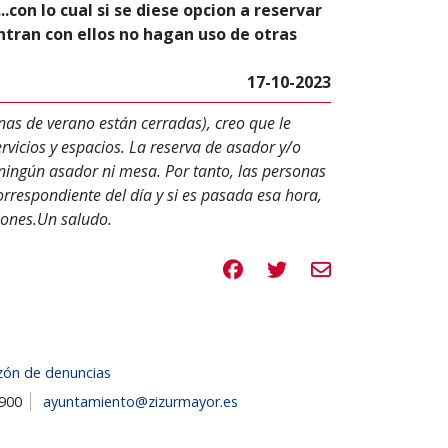
.con lo cual si se diese opcion a reservar
tran con ellos no hagan uso de otras
17-10-2023
inas de verano están cerradas), creo que le
rvicios y espacios. La reserva de asador y/o
ningún asador ni mesa. Por tanto, las personas
rrespondiente del día y si es pasada esa hora,
ciones.Un saludo.
Compartir en Facebook
Compartir en Twitte
Compartir por e
zón de denuncias
1900
ayuntamiento@zizurmayor.es