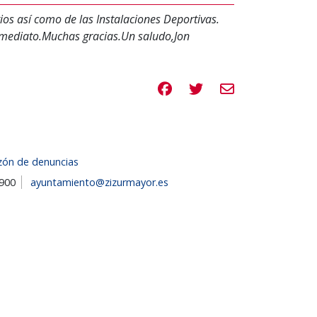
ios así como de las Instalaciones Deportivas.
nmediato.Muchas gracias.Un saludo,Jon
Compartir en Facebook
Compartir en Twitte
Compartir por e
zón de denuncias
1900
ayuntamiento@zizurmayor.es