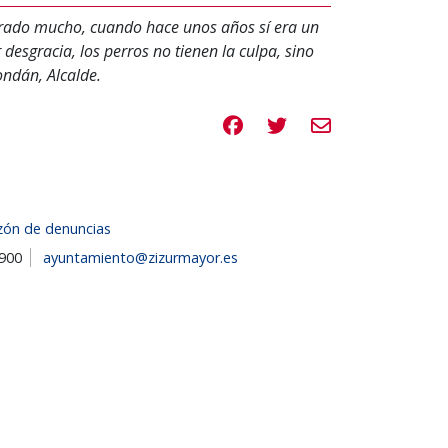
orado mucho, cuando hace unos años sí era un
esgracia, los perros no tienen la culpa, sino
ndán, Alcalde.
Compartir en Facebook
Compartir en Twitte
Compartir por e
zón de denuncias
1900
ayuntamiento@zizurmayor.es