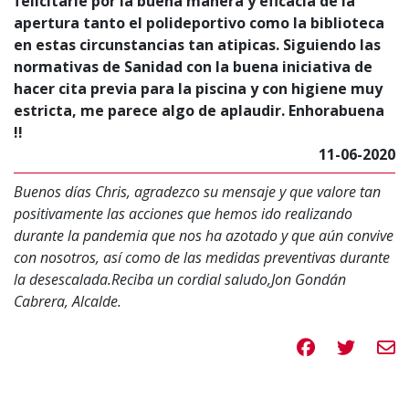
felicitarle por la buena manera y eficacia de la
apertura tanto el polideportivo como la biblioteca
en estas circunstancias tan atipicas. Siguiendo las
normativas de Sanidad con la buena iniciativa de
hacer cita previa para la piscina y con higiene muy
estricta, me parece algo de aplaudir. Enhorabuena
!!
11-06-2020
Buenos días Chris, agradezco su mensaje y que valore tan
positivamente las acciones que hemos ido realizando
durante la pandemia que nos ha azotado y que aún convive
con nosotros, así como de las medidas preventivas durante
la desescalada.Reciba un cordial saludo,Jon Gondán
Cabrera, Alcalde.
Compartir en 
Compartir
Compa