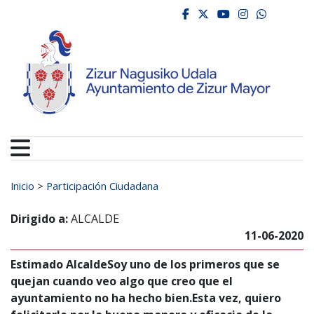
Ayuntamiento de Zizur
Ir al contenido
facebook
twitter
youtube
instagr
whats
Buscar:
Inicio
>
Participación Ciudadana
Dirigido a:
ALCALDE
11-06-2020
Estimado AlcaldeSoy uno de los primeros que se
quejan cuando veo algo que creo que el
ayuntamiento no ha hecho bien.Esta vez, quiero