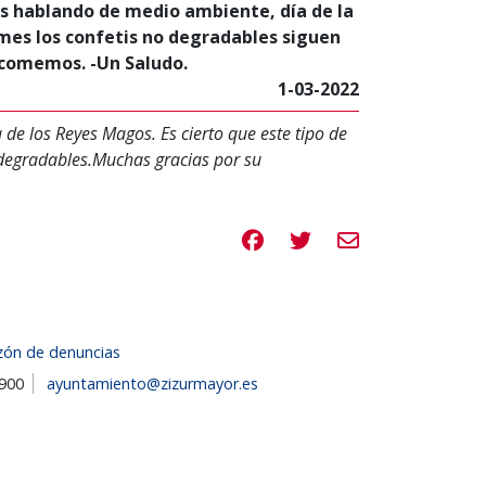
os hablando de medio ambiente, día de la
 mes los confetis no degradables siguen
s comemos. -Un Saludo.
1-03-2022
 de los Reyes Magos. Es cierto que este tipo de
iodegradables.Muchas gracias por su
Compartir en Facebook
Compartir en Twitte
Compartir por e
zón de denuncias
1900
ayuntamiento@zizurmayor.es