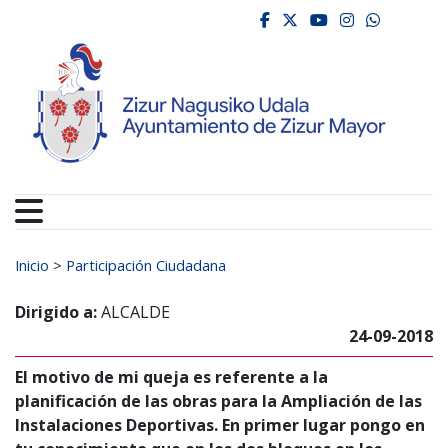
Ayuntamiento de Zizur
Ir al contenido
facebook
twitter
youtube
instagr
whats
Buscar:
Inicio
>
Participación Ciudadana
Dirigido a:
ALCALDE
24-09-2018
El motivo de mi queja es referente a la
planificación de las obras para la Ampliación de las
Instalaciones Deportivas. En primer lugar pongo en