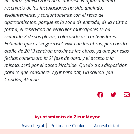
las obras (nueva zona de asadores). El aparcamiento
reservado de las instalaciones ha sido anulado,
evidentemente, y conjuntamente con el resto de
aparcamientos, porque es la zona de entrada, de la misma
forma, el reservado de vehículos municipales se ha
reducido 2 de sus plazas, colocando así contenedores.
Entiendo que es "engorroso" vivir con las obras, pero hasta
otoño de 2019 tendrán próximas las obras, ya que por esas
fechas comenzará la 2ª fase de obra, y el acceso a la
misma, será por el paseo kirolalde. Quedo a su disposición
para lo que considere. Agur bero bat, Un saludo. Jon
Gondán, Alcalde
Compartir en 
Compartir
Compa
Ayuntamiento de Zizur Mayor
Aviso Legal
Política de Cookies
Accesibilidad
Aviso de privacidad
Buzón de denuncias