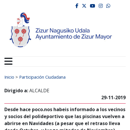
Ayuntamiento de Zizur
Ir al contenido
facebook
twitter
youtube
instagr
whats
Buscar:
Inicio
>
Participación Ciudadana
Dirigido a:
ALCALDE
29-11-2019
Desde hace poco.nos habeis informado a los vecinos
y socios del polideportivo que las piscinas vuelven a
abrirse en Navidades (a pesar que el retraso lleva