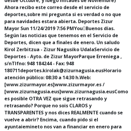
desde Octubre, y luego mitades de Noviembre)
Ahora recibo este correo desde el servicio de
deportes,sobre mi pregunta si es verdad o no que
para navidades estara abierta. Deportes Zizur
Mayor
Sun 11/24/2019 7:56 PMYouBuenos días.
Según las noticias que tenemos en el Servicio de
Deportes, dicen que a finales de enero. Un saludo
Kirol Zerbitzua - Zizur Nagusiko UdalaServicio de
Deportes - Ayto. de Zizur MayorParque Erreniega ,
s/nTlfno: 948 184244 - Fax: 948
180711deportes.kirolak@zizurnagusia.eusHorario
atención público: 08:30 a 14:30 h.Web:
[www.zizurmayor.es]www.zizurmayor.es /
[www.zizurnagusia.eus]www.zizurnagusia.eusComo
es posible OTRA VEZ que sigue retrasando y
retrasando? Porque no sois CLAROS y
TRANSPARENTES y nos dices REALMENTE cuando se
vuelve a abrir? Encima, cuando pido si el
ayuntaiemineto nos van a financiar en enero para