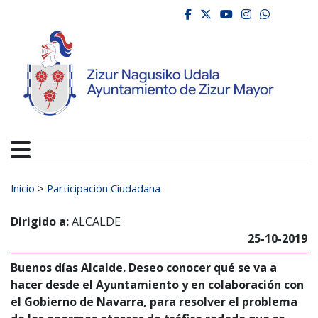
Ayuntamiento de Zizur
Ir al contenido
facebook
twitter
youtube
instagr
whats
Buscar:
Inicio
>
Participación Ciudadana
Dirigido a:
ALCALDE
25-10-2019
Buenos días Alcalde. Deseo conocer qué se va a
hacer desde el Ayuntamiento y en colaboración con
el Gobierno de Navarra, para resolver el problema