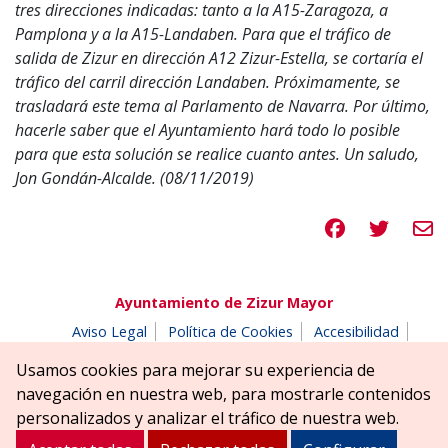
tres direcciones indicadas: tanto a la A15-Zaragoza, a
Pamplona y a la A15-Landaben. Para que el tráfico de
salida de Zizur en dirección A12 Zizur-Estella, se cortaría el
tráfico del carril dirección Landaben. Próximamente, se
trasladará este tema al Parlamento de Navarra. Por último,
hacerle saber que el Ayuntamiento hará todo lo posible
para que esta solución se realice cuanto antes. Un saludo,
Jon Gondán-Alcalde. (08/11/2019)
Compartir en 
Compartir
Compa
Ayuntamiento de Zizur Mayor
Aviso Legal
Política de Cookies
Accesibilidad
Aviso de privacidad
Buzón de denuncias
Usamos cookies para mejorar su experiencia de
Parque Erreniega parkea, s/n | 31180 Zizur Mayor-Zizur
navegación en nuestra web, para mostrarle contenidos
Nagusia (NAVARRA-NAFARROA)
personalizados y analizar el tráfico de nuestra web.
Tel. 948 181900
ayuntamiento@zizurmayor.es