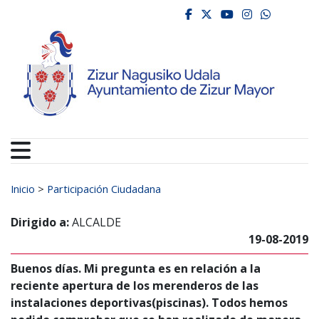
Ayuntamiento de Zizur
Ir al contenido
facebook
twitter
youtube
instagr
whats
Buscar:
Inicio
>
Participación Ciudadana
Dirigido a:
ALCALDE
19-08-2019
Buenos días. Mi pregunta es en relación a la
reciente apertura de los merenderos de las
instalaciones deportivas(piscinas). Todos hemos