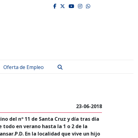
facebook
twitter
youtube
instagram
whatsapp
Buscar
Oferta de Empleo
23-06-2018
no del nº 11 de Santa Cruz y día tras día
e todo en verano hasta la 1 o 2 de la
sar.P.D. En la localidad que vive un hijo