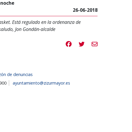
a noche
26-06-2018
sket. Está regulado en la ordenanza de
 saludo, Jon Gondán-alcalde
Compartir en Facebook
Compartir en Twitte
Compartir por e
zón de denuncias
1900
ayuntamiento@zizurmayor.es