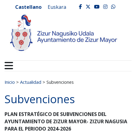
Ayuntamiento de Zizur
Ir al contenido
Castellano
Euskara
facebook
twitter
youtube
instagr
whats
Buscar:
Inicio
>
Actualidad
>
Subvenciones
Subvenciones
PLAN ESTRATÉGICO DE SUBVENCIONES DEL
AYUNTAMIENTO DE ZIZUR MAYOR- ZIZUR NAGUSIA
PARA EL PERIODO 2024-2026