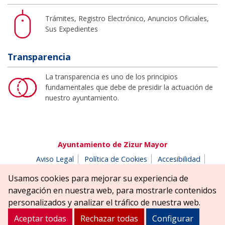
Trámites, Registro Electrónico, Anuncios Oficiales,
Sus Expedientes
Transparencia
La transparencia es uno de los principios
fundamentales que debe de presidir la actuación de
nuestro ayuntamiento.
Ayuntamiento de Zizur Mayor
Aviso Legal
Política de Cookies
Accesibilidad
Aviso de privacidad
Buzón de denuncias
Usamos cookies para mejorar su experiencia de
Parque Erreniega parkea, s/n | 31180 Zizur Mayor-Zizur
navegación en nuestra web, para mostrarle contenidos
Nagusia (NAVARRA-NAFARROA)
personalizados y analizar el tráfico de nuestra web.
Tel. 948 181900
ayuntamiento@zizurmayor.es
Aceptar todas
Rechazar todas
Configurar