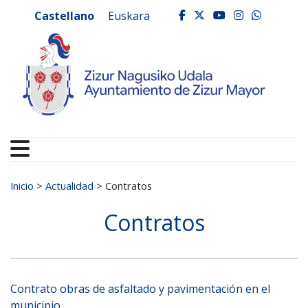
Ayuntamiento de Zizur
Ir al contenido
Castellano
Euskara
facebook
twitter
youtube
instagr
whats
Buscar:
Inicio
>
Actualidad
>
Contratos
Contratos
Contrato obras de asfaltado y pavimentación en el
municipio