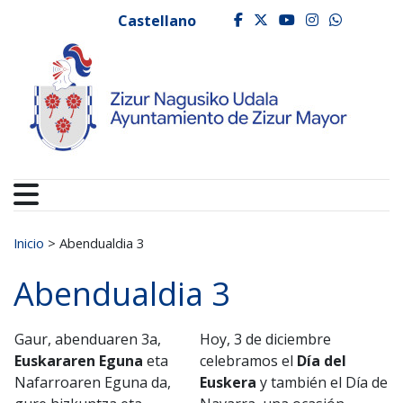
Ayuntamiento de Zizur
Ir al contenido
Castellano
facebook
twitter
youtube
instagr
whats
Buscar:
Inicio
>
Abendualdia 3
Abendualdia 3
Gaur, abenduaren 3a,
Hoy, 3 de diciembre
Euskararen Eguna
eta
celebramos el
Día del
Nafarroaren Eguna da,
Euskera
y también el Día de