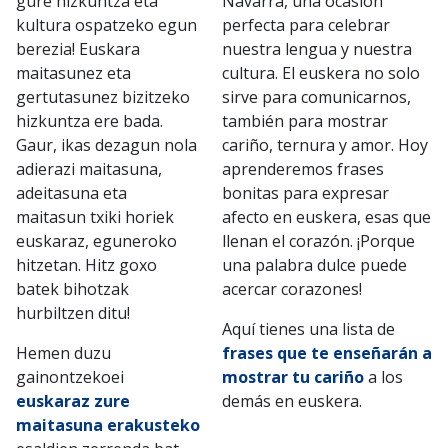
gure hizkuntza eta
Navarra, una ocasión
kultura ospatzeko egun
perfecta para celebrar
berezia! Euskara
nuestra lengua y nuestra
maitasunez eta
cultura. El euskera no solo
gertutasunez bizitzeko
sirve para comunicarnos,
hizkuntza ere bada.
también para mostrar
Gaur, ikas dezagun nola
cariño, ternura y amor. Hoy
adierazi maitasuna,
aprenderemos frases
adeitasuna eta
bonitas para expresar
maitasun txiki horiek
afecto en euskera, esas que
euskaraz, eguneroko
llenan el corazón. ¡Porque
hitzetan. Hitz goxo
una palabra dulce puede
batek bihotzak
acercar corazones!
hurbiltzen ditu!
Aquí tienes una lista de
Hemen duzu
frases que te enseñarán a
gainontzekoei
mostrar tu cariño
a los
euskaraz zure
demás en euskera.
maitasuna erakusteko