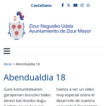
Ayuntamiento de Zizur
Ir al contenido
Castellano
facebook
twitter
youtube
instagr
whats
Buscar:
Inicio
>
Abendualdia 18
Abendualdia 18
Gure komunitatearen
Vamos a ver un vídeo
garapenari buruzko bideo
muy especial sobre el
berezi bat ikusiko dugu.
desarrollo de nuestra