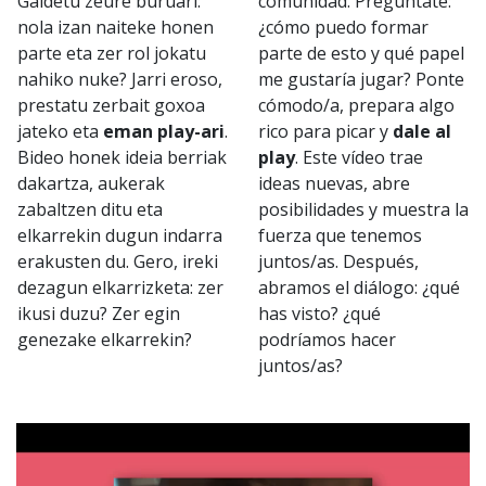
Galdetu zeure buruari:
comunidad. Pregúntate:
nola izan naiteke honen
¿cómo puedo formar
parte eta zer rol jokatu
parte de esto y qué papel
nahiko nuke? Jarri eroso,
me gustaría jugar? Ponte
prestatu zerbait goxoa
cómodo/a, prepara algo
jateko eta
eman play-ari
.
rico para picar y
dale al
Bideo honek ideia berriak
play
. Este vídeo trae
dakartza, aukerak
ideas nuevas, abre
zabaltzen ditu eta
posibilidades y muestra la
elkarrekin dugun indarra
fuerza que tenemos
erakusten du. Gero, ireki
juntos/as. Después,
dezagun elkarrizketa: zer
abramos el diálogo: ¿qué
ikusi duzu? Zer egin
has visto? ¿qué
genezake elkarrekin?
podríamos hacer
juntos/as?
Reproductor
de