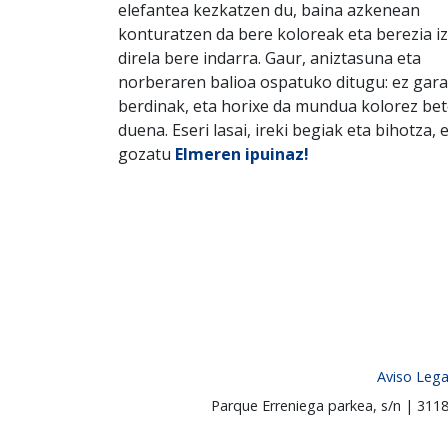
elefantea kezkatzen du, baina azkenean
konturatzen da bere koloreak eta berezia i
direla bere indarra. Gaur, aniztasuna eta
norberaren balioa ospatuko ditugu: ez gara
berdinak, eta horixe da mundua kolorez be
duena. Eseri lasai, ireki begiak eta bihotza, 
gozatu
Elmeren ipuinaz!
Aviso Lega
Parque Erreniega parkea, s/n | 31