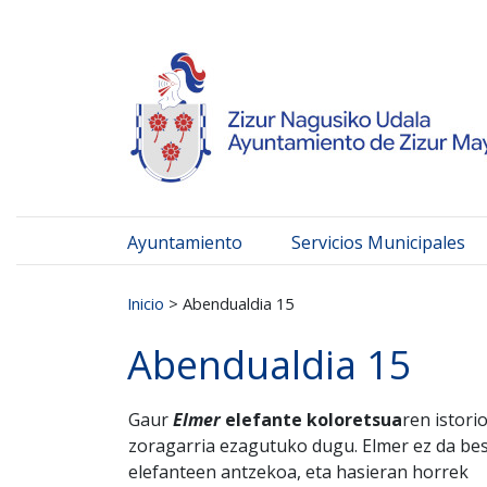
Ayuntamiento de Zizur
Ir al contenido
Ayuntamiento
Servicios Municipales
Buscar:
Inicio
>
Abendualdia 15
Abendualdia 15
Gaur
Elmer
elefante koloretsua
ren istori
zoragarria ezagutuko dugu. Elmer ez da be
elefanteen antzekoa, eta hasieran horrek