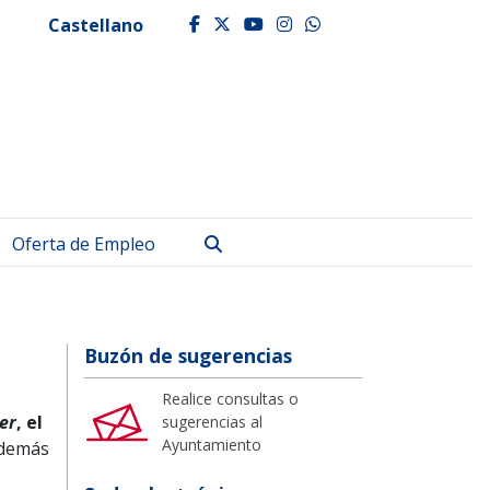
Castellano
facebook
twitter
youtube
instagram
whatsapp
Buscar
Oferta de Empleo
Buzón de sugerencias
Realice consultas o
er
, el
sugerencias al
Ayuntamiento
s demás