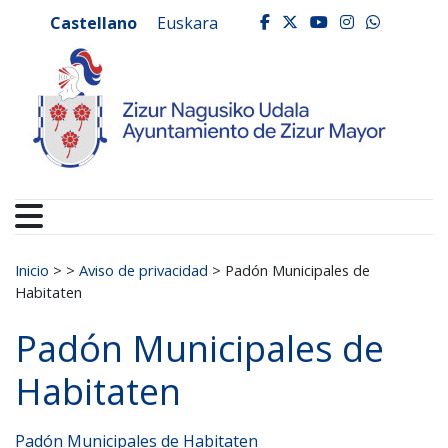
Ayuntamiento de Zizur
Ir al contenido
Castellano
Euskara
facebook
twitter
youtube
instagr
whats
Buscar:
Inicio
>
>
Aviso de privacidad
>
Padón Municipales de
Habitaten
Padón Municipales de
Habitaten
Padón Municipales de Habitaten