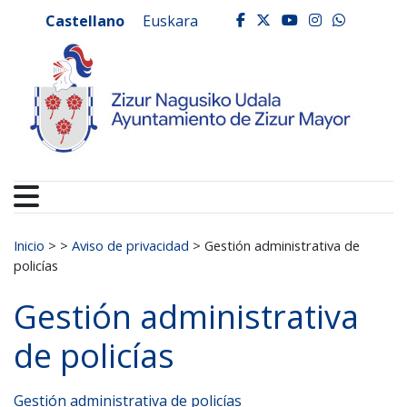
Ayuntamiento de Zizur
Ir al contenido
Castellano
Euskara
facebook
twitter
youtube
instagr
whats
Buscar:
Inicio
>
>
Aviso de privacidad
>
Gestión administrativa de
policías
Gestión administrativa
de policías
Gestión administrativa de policías