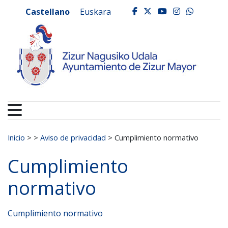
Ayuntamiento de Zizur
Ir al contenido
Castellano
Euskara
facebook
twitter
youtube
instagr
whats
Buscar:
Inicio
>
>
Aviso de privacidad
>
Cumplimiento normativo
Cumplimiento
normativo
Cumplimiento normativo