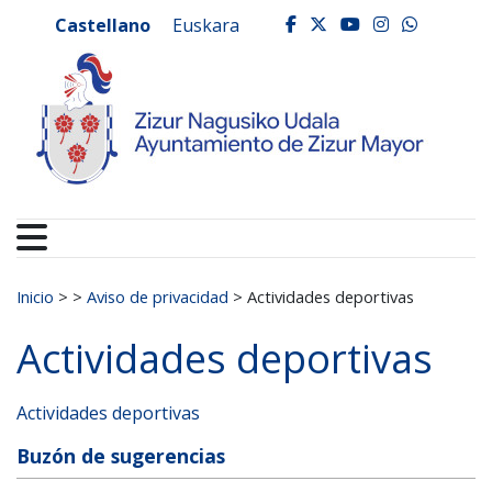
Ayuntamiento de Zizur
Ir al contenido
Castellano
Euskara
facebook
twitter
youtube
instagr
whats
Buscar:
Inicio
>
>
Aviso de privacidad
>
Actividades deportivas
Actividades deportivas
Actividades deportivas
Buzón de sugerencias