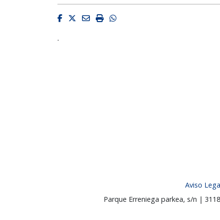
Facebook
Twitter
Email
Imprimir
Whatsapp
.
Aviso Lega
Parque Erreniega parkea, s/n | 31