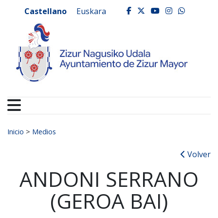
Ayuntamiento de Zizur
Ir al contenido
Castellano
Euskara
facebook
twitter
youtube
instagr
whats
Buscar:
Inicio
>
Medios
Volver
ANDONI SERRANO
(GEROA BAI)