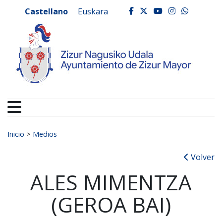
Ayuntamiento de Zizur
Ir al contenido
Castellano
Euskara
facebook
twitter
youtube
instagr
whats
Buscar:
Inicio
>
Medios
Volver
ALES MIMENTZA
(GEROA BAI)