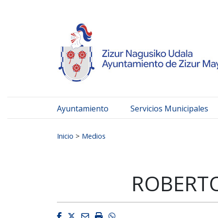
Ayuntamiento de Zizur
Ir al contenido
Ayuntamiento
Servicios Municipales
Buscar:
Inicio
>
Medios
ROBERTO
Facebook
Twitter
Email
Imprimir
Whatsapp